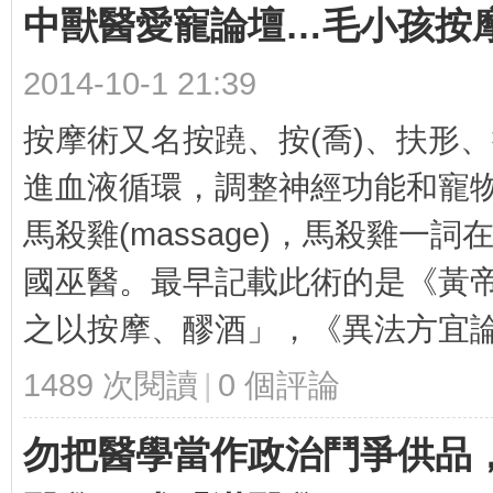
中獸醫愛寵論壇…毛小孩按
迎
2014-10-1 21:39
按摩術又名按蹺、按(喬)、扶形
進血液循環，調整神經功能和寵
馬殺雞(massage)，馬殺雞一
國巫醫。最早記載此術的是《黃帝
進
之以按摩、醪酒」，《異法方宜論》
1489 次閱讀
|
0
個評論
勿把醫學當作政治鬥爭供品