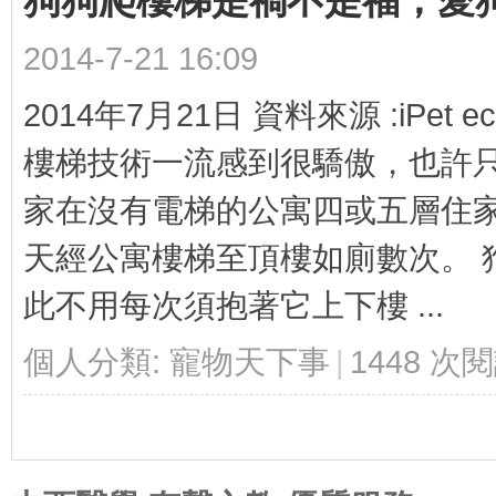
狗狗爬樓梯是禍不是福，愛
2014-7-21 16:09
文
2014年7月21日 資料來源 :iP
樓梯技術一流感到很驕傲，也許
家在沒有電梯的公寓四或五層住家
天經公寓樓梯至頂樓如廁數次。 
教
此不用每次須抱著它上下樓 ...
個人分類:
寵物天下事
|
1448 次