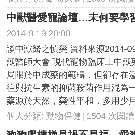
中獸醫愛寵論壇…未何要學
2014-9-19 20:00
有
談中獸醫之慎藥 資料來源2014-0
獸醫師大會 現代寵物臨床上中獸
局限於中成藥的範疇，但卻存在
往與抗生素的抑菌殺菌作用混為一
聲
藥源於天然，藥性平和，多用少用無
個人分類:
動物保健
|
1504 次閱讀