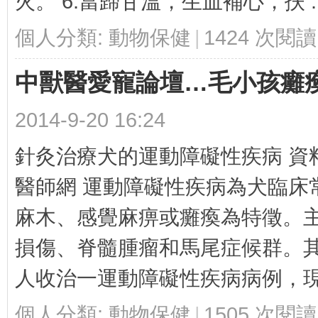
火。 6.當歸甘溫，生血補心，扶 ..
個人分類:
動物保健
|
1424 次閱讀
中獸醫愛寵論壇…毛小孩癱
2014-9-20 16:24
育-
針灸治療犬的運動障礙性疾病 資料來
醫師網 運動障礙性疾病為犬臨床
麻木、感覺麻痹或癱瘓為特徵。
損傷、脊髓腫瘤和馬尾症候群。
--
人收治一運動障礙性疾病病例，現報
個人分類:
動物保健
|
1505 次閱讀