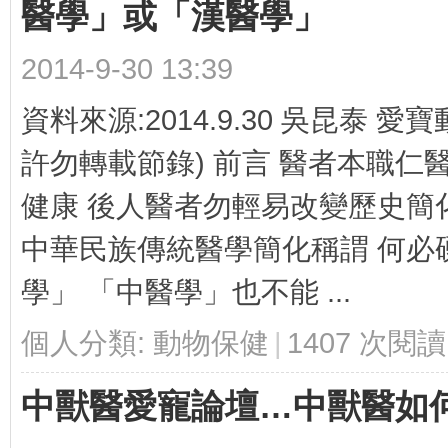
入
醫學」或「漢醫學」
2014-9-30 13:39
資料來源:2014.9.30 吳昆泰 
許勿轉載節錄) 前言 醫者本職仁
健康 後人醫者勿輕易改變歷史簡
台
中華民族傳統醫學簡化稱謂 何必
學」 「中醫學」也不能 ...
個人分類:
動物保健
|
1407 次閱讀
中獸醫愛寵論壇…中獸醫如
灣