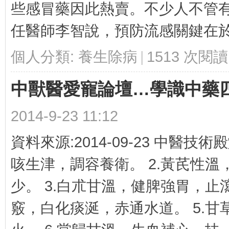
些感冒藥因此熱賣。不少人不管
科
任醫師李智說，預防流感關鍵在於自身
個人分類:
養生除病
|
1513 次閱讀
中獸醫愛寵論壇…學識中藥
技
2014-9-23 11:12
資料來源:2014-09-23 中醫技
咳生津，調容養衛。 2.黃芪性
少。 3.白朮甘溫，健脾強胃，止
竅，白化痰涎，赤通水道。 5.
教