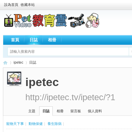
設為首頁
收藏本站
首頁
日誌
相冊
ipetec
日誌
ipetec
歡
›
›
http://ipetec.tv/ipetec/?1
主題
日誌
相冊
留言板
個人資料
寵物天下事
|
動物保健
|
養生除病
|