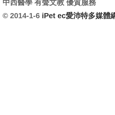
中西醫學 有聲文教 優質服務
出
© 2014-1-6
iPet ec愛沛特多媒
版