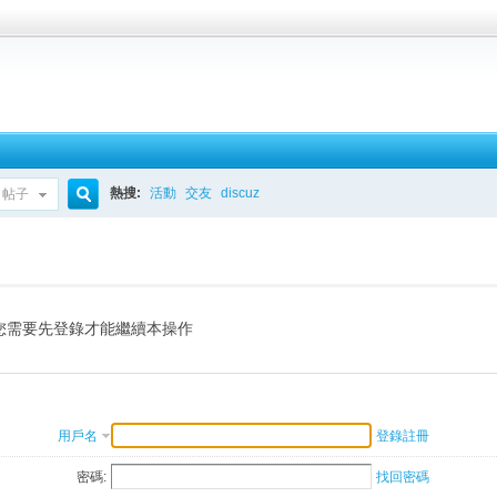
熱搜:
活動
交友
discuz
帖子
搜
索
您需要先登錄才能繼續本操作
用戶名
登錄註冊
密碼:
找回密碼