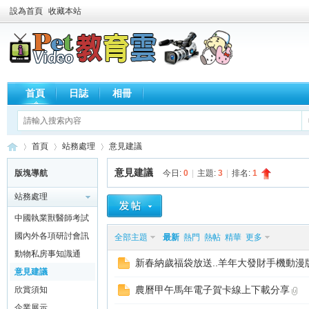
設為首頁
收藏本站
首頁
日誌
相冊
首頁
站務處理
意見建議
意見建議
版塊導航
今日:
0
|
主題:
3
|
排名:
1
站務處理
歡
»
›
›
中國執業獸醫師考試
黃埔軍校通關全在線
國內外各項研討會訊
全部主題
最新
熱門
熱帖
精華
更多
息報報
動物私房事知識通
新春納歲福袋放送..羊年大發財手機動漫
意見建議
農曆甲午馬年電子賀卡線上下載分享
欣賞須知
企業展示