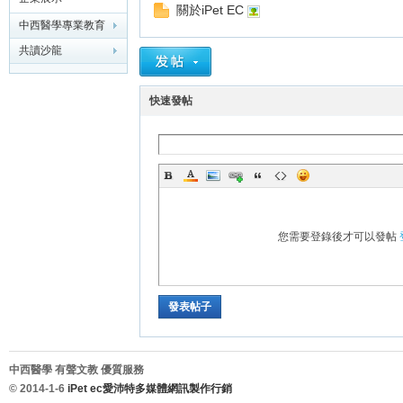
關於iPet EC
中西醫學專業教育
迎
雲鎖碼視頻
共讀沙龍
快速發帖
進
您需要登錄後才可以發帖
發表帖子
中西醫學 有聲文教 優質服務
© 2014-1-6
iPet ec愛沛特多媒體網訊製作行銷